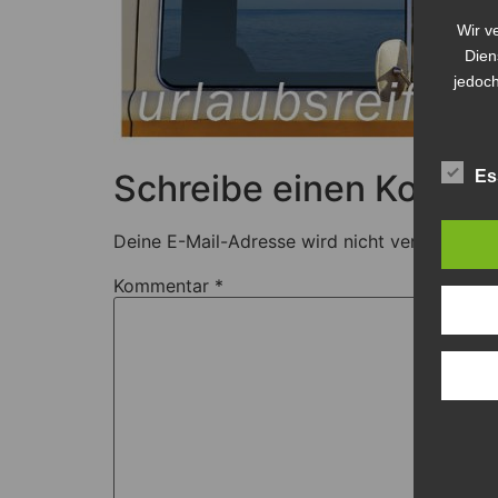
Wir v
Dien
jedoch
Schreibe einen Komme
Es
Deine E-Mail-Adresse wird nicht veröffentlich
Kommentar
*