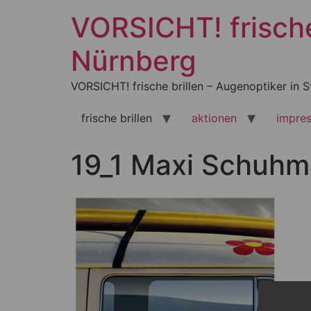
Zum
VORSICHT! frische 
Inhalt
springen
Nürnberg
VORSICHT! frische brillen – Augenoptiker in S
frische brillen
aktionen
impre
19_1 Maxi Schuhm