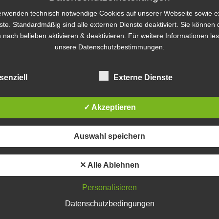
erwenden technisch notwendige Cookies auf unserer Webseite sowie e
ste. Standardmäßig sind alle externen Dienste deaktiviert. Sie können 
 nach belieben aktivieren & deaktivieren. Für weitere Informationen le
unsere Datenschutzbestimmungen.
ntar
senziell
Externe Dienste
t.
Erforderliche Felder sind mit
*
markiert
✓ Akzeptieren
Auswahl speichern
✕ Alle Ablehnen
Personalisieren
Datenschutzbedingungen