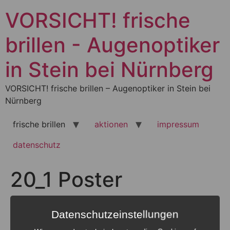
Zum
VORSICHT! frische
Inhalt
springen
brillen - Augenoptiker
in Stein bei Nürnberg
VORSICHT! frische brillen – Augenoptiker in Stein bei
Nürnberg
frische brillen
aktionen
impressum
datenschutz
20_1 Poster
Schuhmann ls-
Datenschutzeinstellungen
1_Seite_2