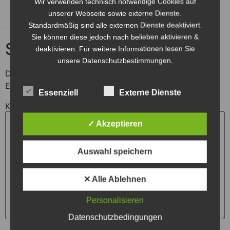
Wir verwenden technisch notwendige Cookies auf
unserer Webseite sowie externe Dienste.
Standardmäßig sind alle externen Dienste deaktiviert.
Sie können diese jedoch nach belieben aktivieren &
Schreibe einen Kommentar
deaktivieren. Für weitere Informationen lesen Sie
unsere Datenschutzbestimmungen.
Deine E-Mail-Adresse wird nicht veröffentlicht.
Erforderliche Felder sind mit
*
markiert
Essenziell
Externe Dienste
Kommentar
*
✓ Akzeptieren
Auswahl speichern
✕ Alle Ablehnen
Personalisieren
Datenschutzbedingungen