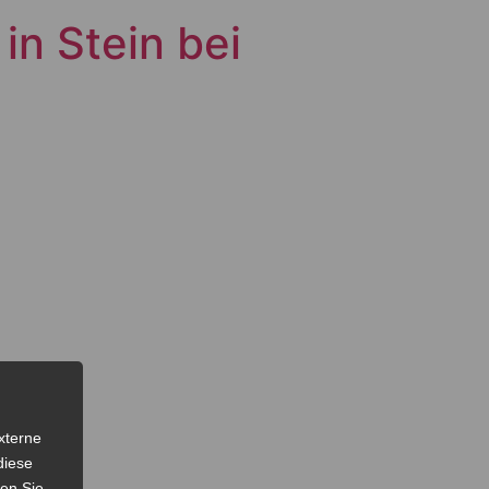
in Stein bei
xterne
diese
sen Sie