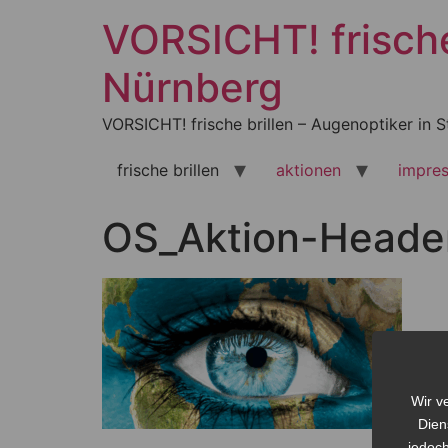
Zum
VORSICHT! frische 
Inhalt
springen
Nürnberg
VORSICHT! frische brillen – Augenoptiker in S
frische brillen
aktionen
impre
OS_Aktion-Heade
Wir v
Dien
jedoch